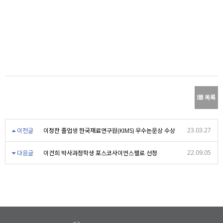
목록
23.03.27
이전글
이정찬 졸업생 한국재료연구원(KIMS) 우수논문상 수상
22.09.05
다음글
이건희 박사과정학생 포스코사이언스펠로 선정