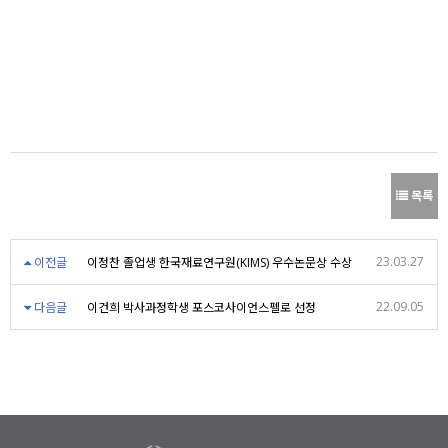
목록
23.03.27
이전글
이정찬 졸업생 한국재료연구원(KIMS) 우수논문상 수상
22.09.05
다음글
이건희 박사과정학생 포스코사이언스펠로 선정