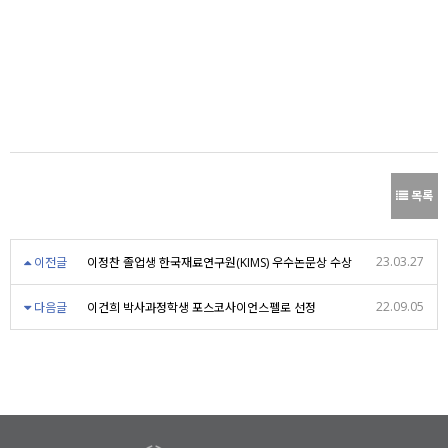
목록
23.03.27
이전글
이정찬 졸업생 한국재료연구원(KIMS) 우수논문상 수상
22.09.05
다음글
이건희 박사과정학생 포스코사이언스펠로 선정