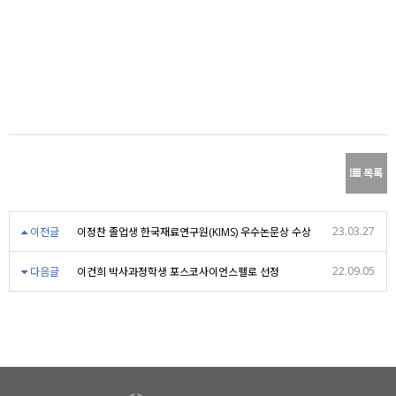
목록
23.03.27
이전글
이정찬 졸업생 한국재료연구원(KIMS) 우수논문상 수상
22.09.05
다음글
이건희 박사과정학생 포스코사이언스펠로 선정