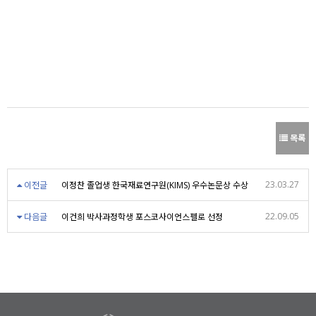
목록
23.03.27
이전글
이정찬 졸업생 한국재료연구원(KIMS) 우수논문상 수상
22.09.05
다음글
이건희 박사과정학생 포스코사이언스펠로 선정