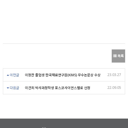
목록
23.03.27
이전글
이정찬 졸업생 한국재료연구원(KIMS) 우수논문상 수상
22.09.05
다음글
이건희 박사과정학생 포스코사이언스펠로 선정