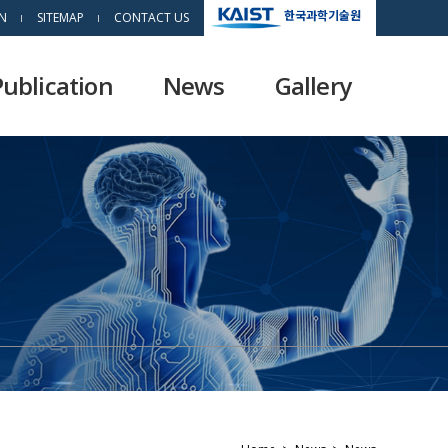
한국과학기술원
N
SITEMAP
CONTACT US
Publication
News
Gallery