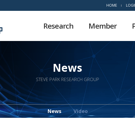
HOME
LOGI
Research
Member
News
STEVE PARK RESEARCH GROUP
News
Video