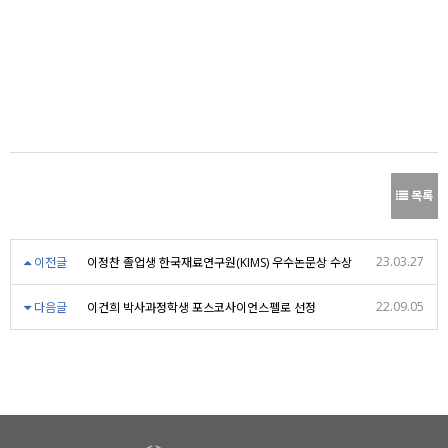
목록
23.03.27
이전글
이정찬 졸업생 한국재료연구원(KIMS) 우수논문상 수상
22.09.05
다음글
이건희 박사과정학생 포스코사이언스펠로 선정